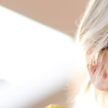
FERDINAND-ROHDE-
SCHULE
Förderschule für emotionale und
soziale Entwicklung
Kontakt zur Förderschule
Wir melden uns schnellstmöglich zurück!