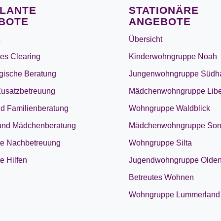
LANTE
STATIONÄRE
BOTE
ANGEBOTE
Übersicht
es Clearing
Kinderwohngruppe Noah
gische Beratung
Jungenwohngruppe Südh
Zusatzbetreuung
Mädchenwohngruppe Libe
nd Familienberatung
Wohngruppe Waldblick
und Mädchenberatung
Mädchenwohngruppe Son
e Nachbetreuung
Wohngruppe Silta
e Hilfen
Jugendwohngruppe Olden
Betreutes Wohnen
Wohngruppe Lummerland